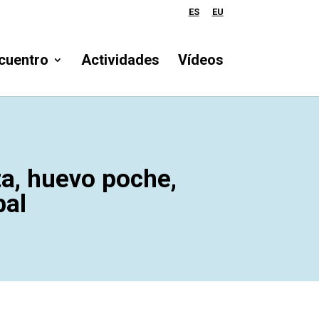
ES
EU
cuentro
Actividades
Vídeos
ta, huevo poche,
bal