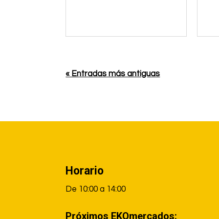
« Entradas más antiguas
Info Pie de página horario, localización…
Horario
De 10:00 a 14:00
Próximos EKOmercados: