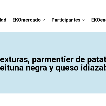
dad
EKOmercado
Participantes
EKOen
exturas, parmentier de pata
eituna negra y queso idiaza