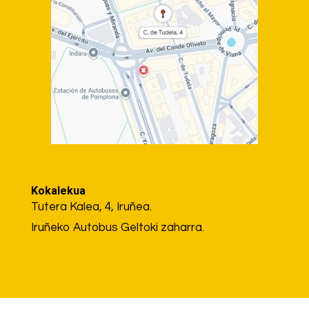
Kokalekua
Tutera Kalea, 4, Iruñea.
Iruñeko Autobus Geltoki zaharra.