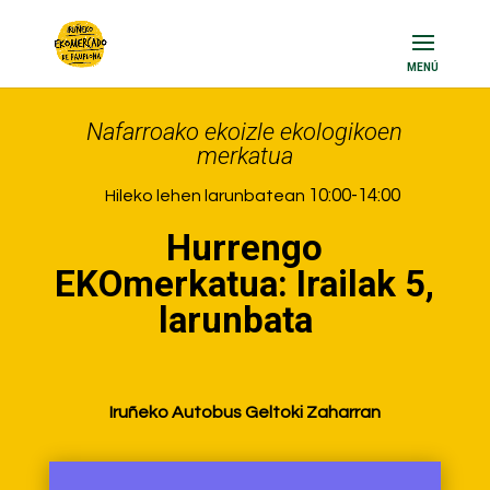
Nafarroako ekoizle ekologikoen
merkatua
10:00-14:00
Hileko lehen larunbatean
Hurrengo
EKOmerkatua: Irailak 5,
larunbata
Iruñeko Autobus Geltoki Zaharran