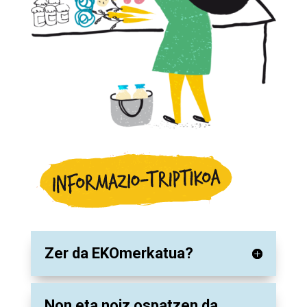
Zer da EKOmerkatua?
Non eta noiz ospatzen da