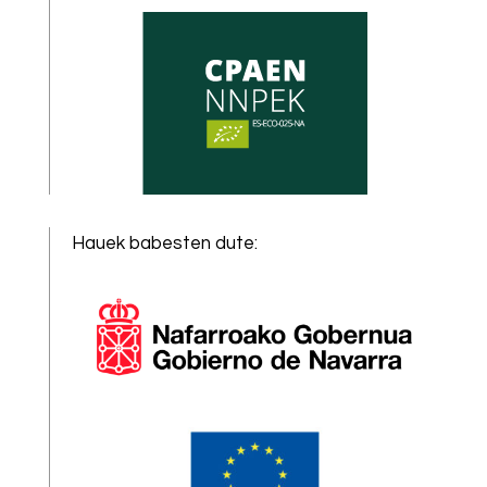
Hauek babesten dute
: