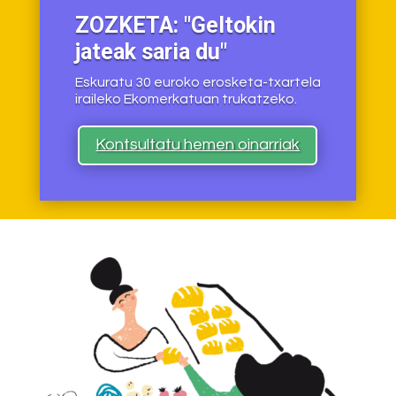
ZOZKETA: "Geltokin
jateak saria du"
Eskuratu 30 euroko erosketa-txartela
iraileko Ekomerkatuan trukatzeko.
Kontsultatu hemen oinarriak