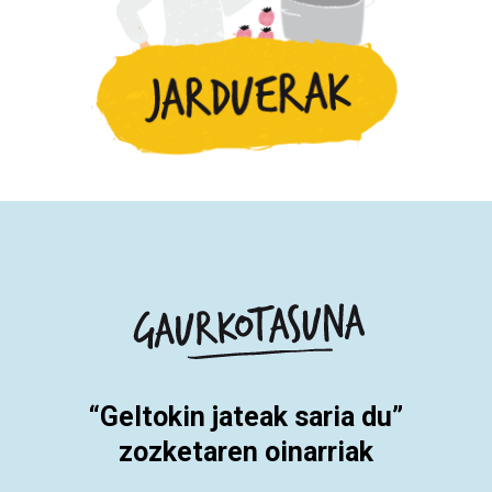
“Geltokin jateak saria du”
zozketaren oinarriak