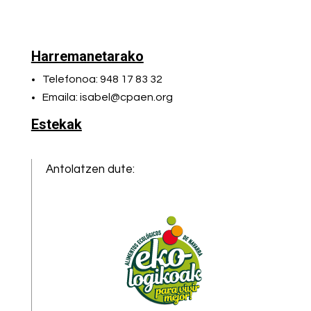
Harremanetarako
Telefonoa: 948 17 83 32
Emaila: isabel@cpaen.org
Estekak
Antolatzen dute: