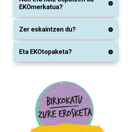
EKOmerkatua?
Zer eskaintzen du?
Eta EKOtopaketa?