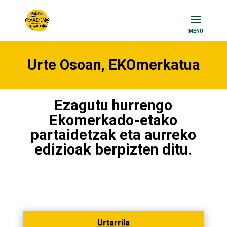
Urte Osoan, EKOmerkatua
Ezagutu hurrengo
Ekomerkado-etako
partaidetzak eta aurreko
edizioak berpizten ditu.
Urtarrila