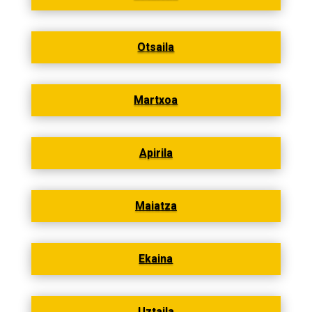
Otsaila
Martxoa
Apirila
Maiatza
Ekaina
Uztaila