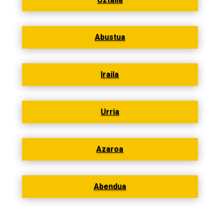
Abustua
Iraila
Urria
Azaroa
Abendua