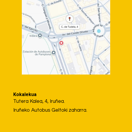
Kokalekua
Tutera Kalea, 4, Iruñea.
Iruñeko Autobus Geltoki zaharra.