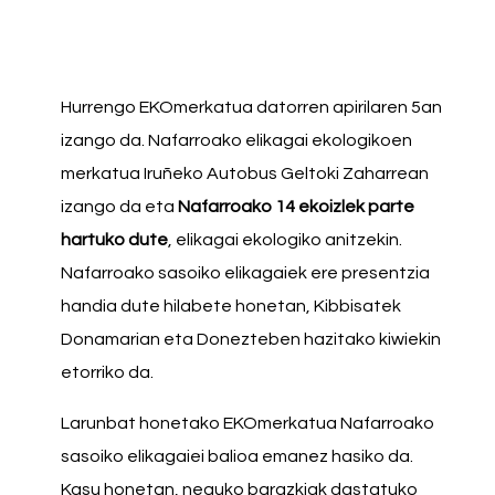
Hurrengo EKOmerkatua datorren apirilaren 5an
izango da. Nafarroako elikagai ekologikoen
merkatua Iruñeko Autobus Geltoki Zaharrean
izango da eta
Nafarroako 14 ekoizlek parte
hartuko dute
, elikagai ekologiko anitzekin.
Nafarroako sasoiko elikagaiek ere presentzia
handia dute hilabete honetan, Kibbisatek
Donamarian eta Donezteben hazitako kiwiekin
etorriko da.
Larunbat honetako EKOmerkatua Nafarroako
sasoiko elikagaiei balioa emanez hasiko da.
Kasu honetan, neguko barazkiak dastatuko