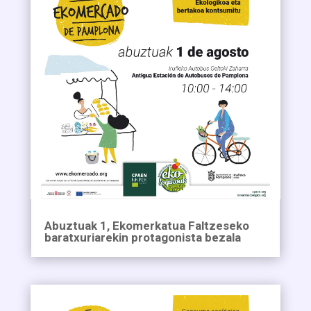
Abuztuak 1, Ekomerkatua Faltzeseko
baratxuriarekin protagonista bezala