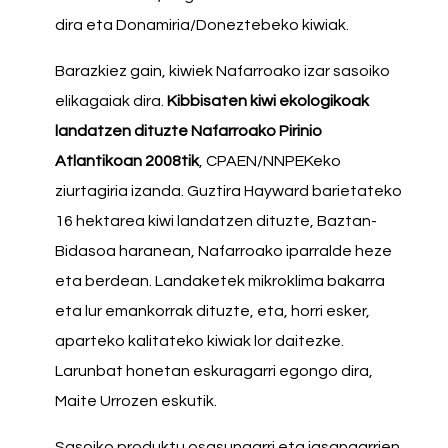
dira eta Donamiria/Doneztebeko kiwiak.
Barazkiez gain, kiwiek Nafarroako izar sasoiko
elikagaiak dira.
Kibbisaten kiwi ekologikoak
landatzen dituzte Nafarroako Pirinio
Atlantikoan 2008tik
, CPAEN/NNPEKeko
ziurtagiria izanda. Guztira Hayward barietateko
16 hektarea kiwi landatzen dituzte, Baztan-
Bidasoa haranean, Nafarroako iparralde heze
eta berdean. Landaketek mikroklima bakarra
eta lur emankorrak dituzte, eta, horri esker,
aparteko kalitateko kiwiak lor daitezke.
Larunbat honetan eskuragarri egongo dira,
Maite Urrozen eskutik.
Sasoiko produktu osasungarri eta jasangarrien