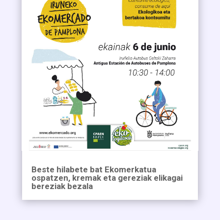
Beste hilabete bat Ekomerkatua
ospatzen, kremak eta gereziak elikagai
bereziak bezala