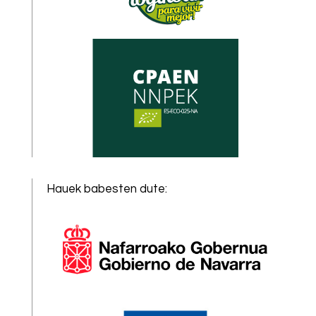
Hauek babesten dute
: