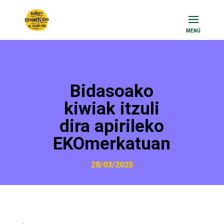
Bidasoako
kiwiak itzuli
dira apirileko
EKOmerkatuan
28/03/2025