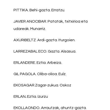
PITTIKA. Behi-gazta. Erratzu.
JAVIER ANOCIBAR. Patatak, txitxirioa eta
udareak. Munarriz.
AXURIBELTZ. Ardi-gazta. Iturgoien.
LARREZABAL ECO. Gazta. Alsasua.
ERLANDERE. Eztia. Arbeiza.
GIL PAGOLA. Oliba-olioa. Eulz.
EKOSAGAR.Zagar-zukua. Oskoz
ERLAN
.
Eztia. Izurzu
EKOLLAONDO. Arrautzak, ahuntz-gazta.