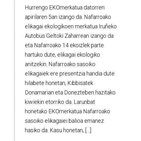
Hurrengo EKOmerkatua datorren
apirilaren 5an izango da. Nafarroako
elikagai ekologikoen merkatua Iruñeko
Autobus Geltoki Zaharrean izango da
eta Nafarroako 14 ekoizlek parte
hartuko dute, elikagai ekologiko
anitzekin. Nafarroako sasoiko
elikagaiek ere presentzia handia dute
hilabete honetan, Kibbisatek
Donamarian eta Donezteben hazitako
kiwiekin etorriko da. Larunbat
honetako EKOmerkatua Nafarroako
sasoiko elikagaiei balioa emanez
hasiko da. Kasu honetan, […]