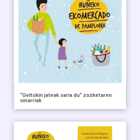
“Geltokin jateak saria du” zozketaren
oinarriak