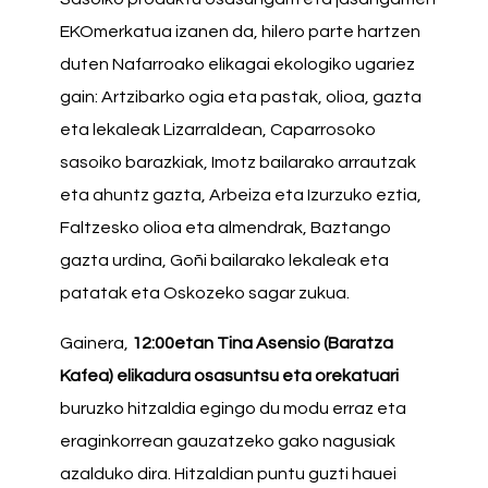
EKOmerkatua izanen da, hilero parte hartzen
duten Nafarroako elikagai ekologiko ugariez
gain: Artzibarko ogia eta pastak, olioa, gazta
eta lekaleak Lizarraldean, Caparrosoko
sasoiko barazkiak, Imotz bailarako arrautzak
eta ahuntz gazta, Arbeiza eta Izurzuko eztia,
Faltzesko olioa eta almendrak, Baztango
gazta urdina, Goñi bailarako lekaleak eta
patatak eta Oskozeko sagar zukua.
Gainera,
12:00etan Tina Asensio (Baratza
Kafea) elikadura osasuntsu eta orekatuari
buruzko hitzaldia egingo du modu erraz eta
eraginkorrean gauzatzeko gako nagusiak
azalduko dira. Hitzaldian puntu guzti hauei