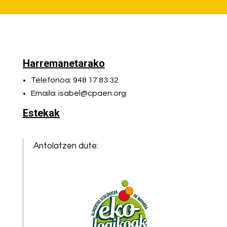
Harremanetarako
Telefonoa: 948 17 83 32
Emaila: isabel@cpaen.org
Estekak
Antolatzen dute: