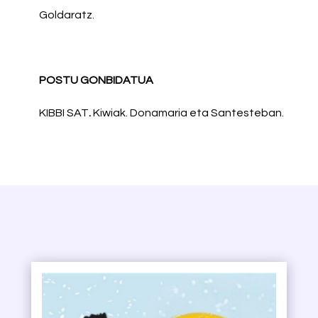
Goldaratz.
POSTU GONBIDATUA
KIBBI SAT
.
Kiwiak. Donamaria eta Santesteban.