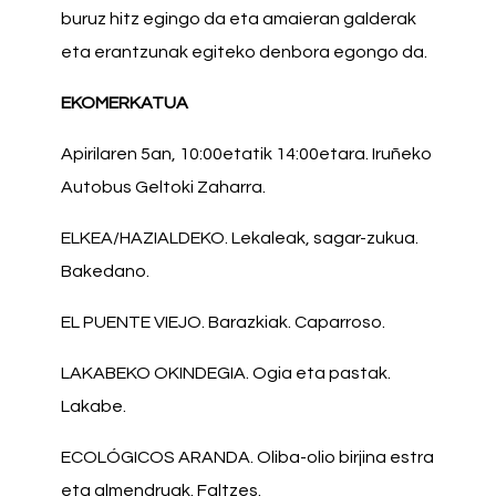
buruz hitz egingo da eta amaieran galderak
eta erantzunak egiteko denbora egongo da.
EKOMERKATUA
Apirilaren 5an, 10:00etatik 14:00etara. Iruñeko
Autobus Geltoki Zaharra.
ELKEA/HAZIALDEKO. Lekaleak, sagar-zukua.
Bakedano.
EL PUENTE VIEJO. Barazkiak. Caparroso.
LAKABEKO OKINDEGIA. Ogia eta pastak.
Lakabe.
ECOLÓGICOS ARANDA. Oliba-olio birjina estra
eta almendruak. Faltzes.