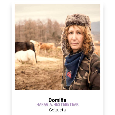
Domiña
HARAGIA
,
HESTEBETEAK
Goizueta