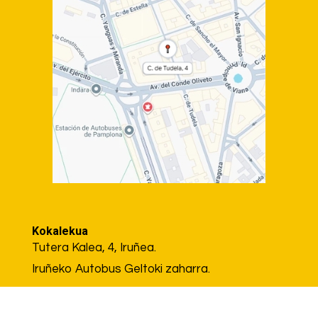
Kokalekua
Tutera Kalea, 4, Iruñea.
Iruñeko Autobus Geltoki zaharra.