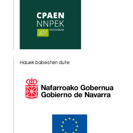
Hauek babesten dute
: