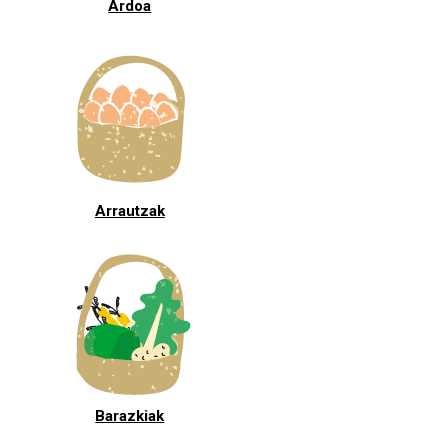
Ardoa
Arrautzak
Barazkiak