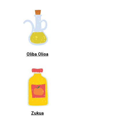
Oliba Olioa
Zukua