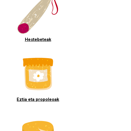
Hestebeteak
Eztia eta propoleoak