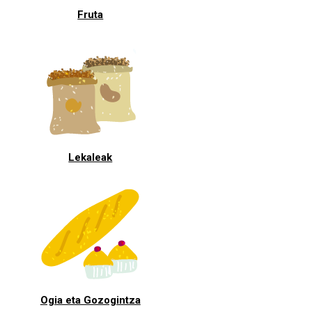
Fruta
Lekaleak
Ogia eta Gozogintza