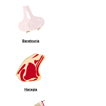
Baratxuria
Haragia