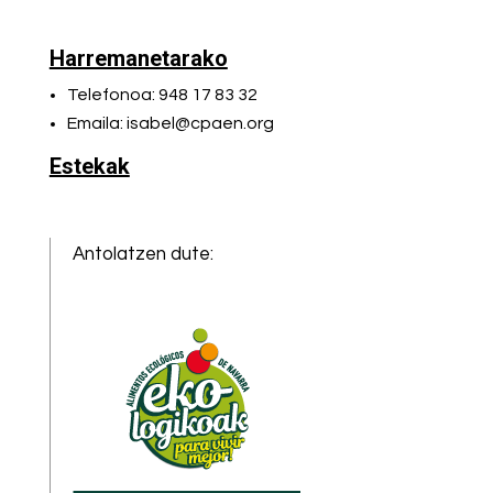
Harremanetarako
Telefonoa: 948 17 83 32
Emaila: isabel@cpaen.org
Estekak
Antolatzen dute: