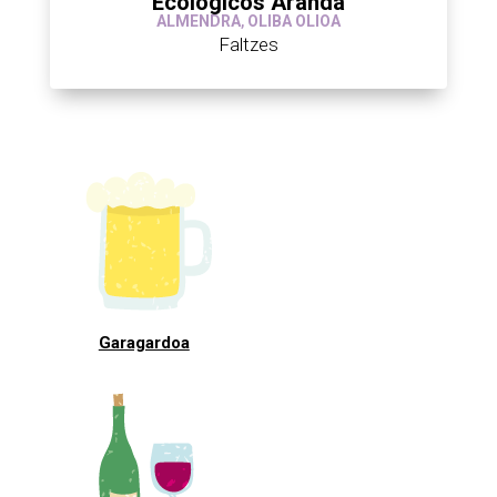
Ecológicos Aranda
ALMENDRA
,
OLIBA OLIOA
Faltzes
Garagardoa