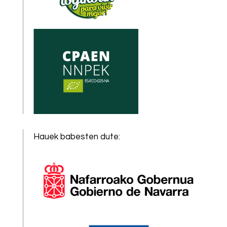
Hauek babesten dute
: