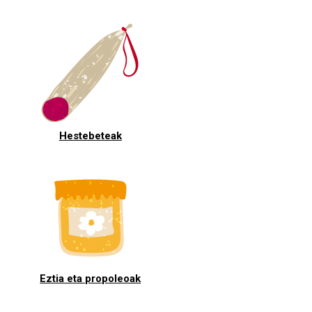
Hestebeteak
Eztia eta propoleoak