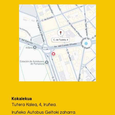
Kokalekua
Tutera Kalea, 4, Iruñea.
Iruñeko Autobus Geltoki zaharra.