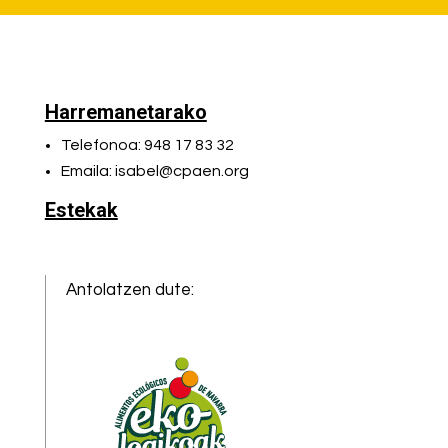
Harremanetarako
Telefonoa: 948 17 83 32
Emaila: isabel@cpaen.org
Estekak
Antolatzen dute: