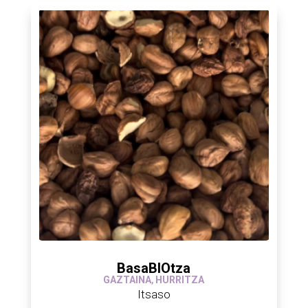
BasaBIOtza
GAZTAINA
,
HURRITZA
Itsaso