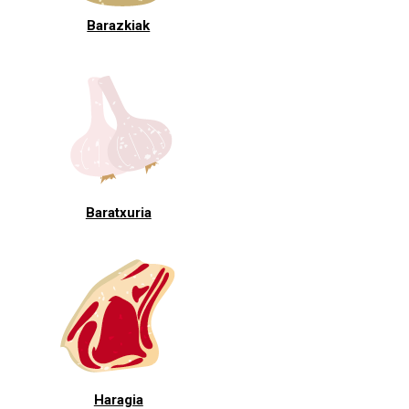
Barazkiak
Baratxuria
Haragia