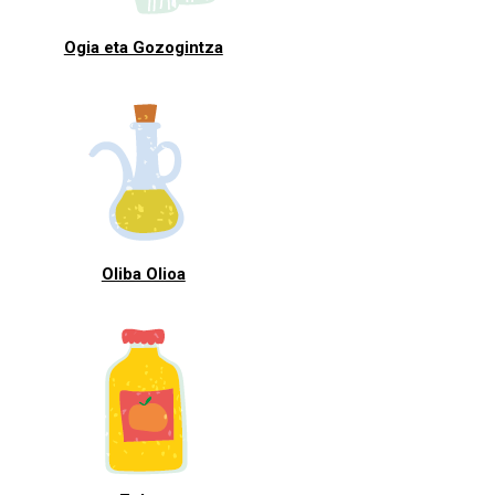
Ogia eta Gozogintza
Oliba Olioa