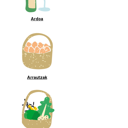
Ardoa
Arrautzak