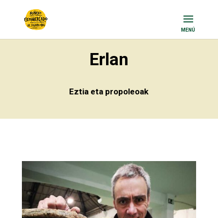
Erlan
Eztia eta propoleoak