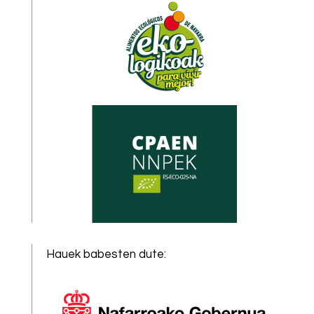
Hauek babesten dute
: