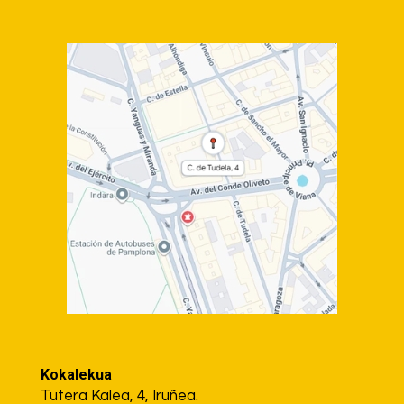
Kokalekua
Tutera Kalea, 4, Iruñea.