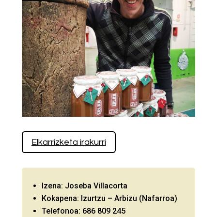
Elkarrizketa irakurri
Izena: Joseba Villacorta
Kokapena: Izurtzu – Arbizu (Nafarroa)
Telefonoa: 686 809 245