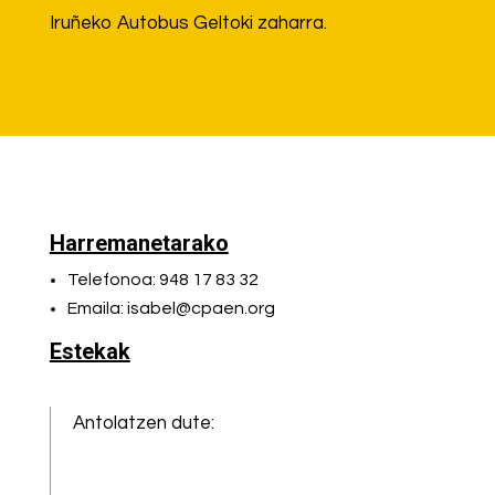
Iruñeko Autobus Geltoki zaharra.
Harremanetarako
Telefonoa: 948 17 83 32
Emaila: isabel@cpaen.org
Estekak
Antolatzen dute: