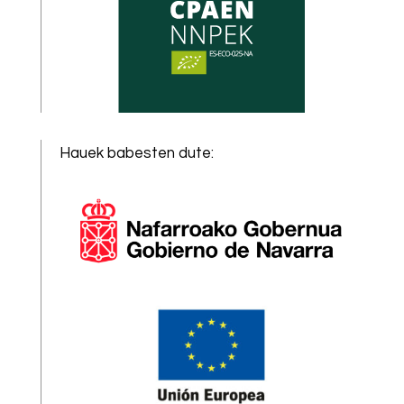
Hauek babesten dute
: