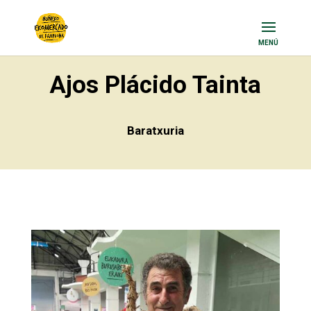
Ajos Plácido Tainta
Baratxuria