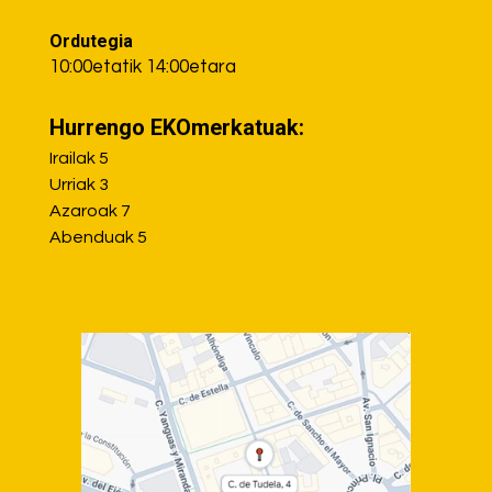
Ordutegia
10:00etatik 14:00etara
Hurrengo EKOmerkatuak:
Irailak 5
Urriak 3
Azaroak 7
Abenduak 5