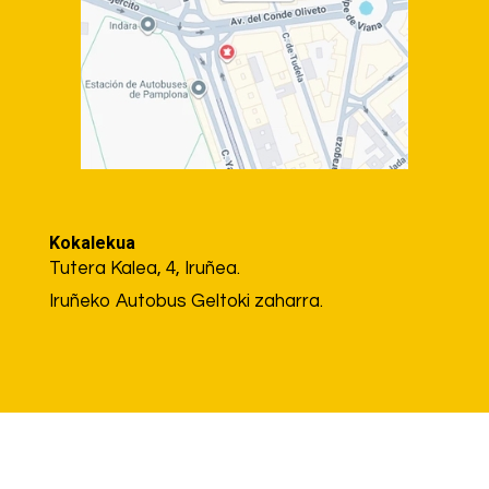
Kokalekua
Tutera Kalea, 4, Iruñea.
Iruñeko Autobus Geltoki zaharra.