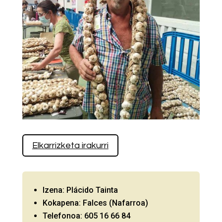
Elkarrizketa irakurri
Izena: Plácido Tainta
Kokapena: Falces (Nafarroa)
Telefonoa: 605 16 66 84