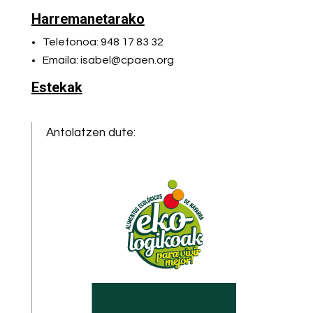
Harremanetarako
Telefonoa: 948 17 83 32
Emaila: isabel@cpaen.org
Estekak
Antolatzen dute: