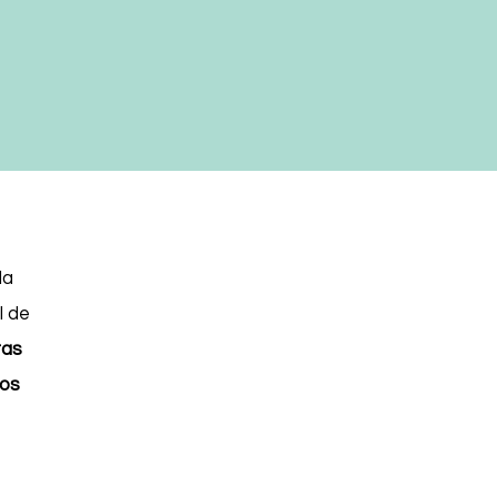
la
l de
ras
ros