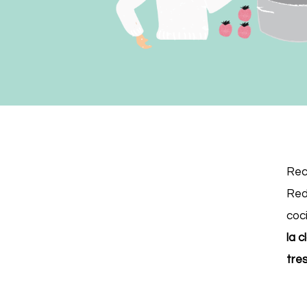
Rec
Red
coc
la 
tre