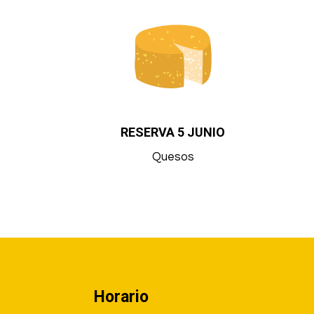
RESERVA 5 JUNIO
Quesos
Info Pie de página horario, localización…
Horario