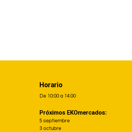
Info Pie de página horario, localización…
Horario
De 10:00 a 14:00
Próximos EKOmercados:
5 septiembre
3 octubre