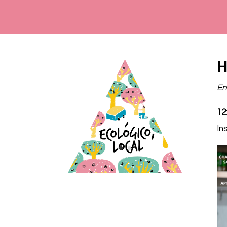
H
En
12
In